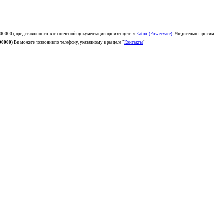
00000)
, представленного в технической документации производителя
Eaton (Powerware)
. Убедительно просим
00000)
Вы можете позвонив по телефону, указанному в разделе "
Контакты
".