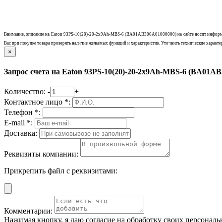
Внимание, описание на
Eaton 93PS-10(20)-20-2x9Ah-MBS-6 (BA01AB306A01000000)
на сайте носит информ
Вас при покупке товара проверять наличие желаемых функций и характеристик.
Уточнить технические характер
×
Запрос счета на Eaton 93PS-10(20)-20-2x9Ah-MBS-6 (BA01A
Количество:
-
+
Контактное лицо *:
Телефон *:
E-mail *:
Доставка:
Реквизиты компании:
Прикрепить файл с реквизитами:
Комментарии:
Нажимая кнопку, я даю согласие на обработку своих персонал