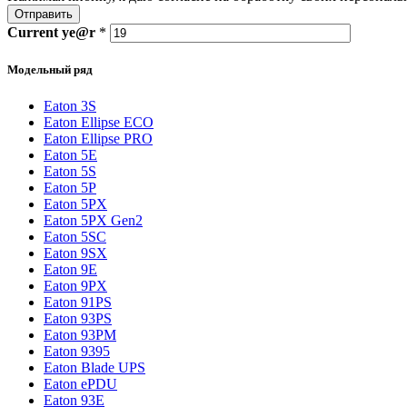
Отправить
Current
ye@r
*
Модельный ряд
Eaton 3S
Eaton Ellipse ECO
Eaton Ellipse PRO
Eaton 5E
Eaton 5S
Eaton 5P
Eaton 5PX
Eaton 5PX Gen2
Eaton 5SC
Eaton 9SX
Eaton 9E
Eaton 9PX
Eaton 91PS
Eaton 93PS
Eaton 93PM
Eaton 9395
Eaton Blade UPS
Eaton ePDU
Eaton 93E