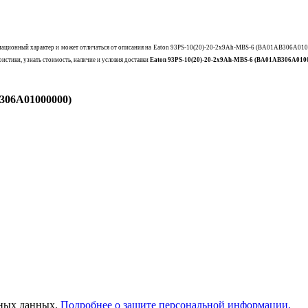
ационный характер и может отличаться от описания на
Eaton 93PS-10(20)-20-2x9Ah-MBS-6 (BA01AB306A010
истики, узнать стоимость, наличие и условия доставки
Eaton 93PS-10(20)-20-2x9Ah-MBS-6 (BA01AB306A010
B306A01000000)
ьных данных.
Подробнее о защите персональной информации.