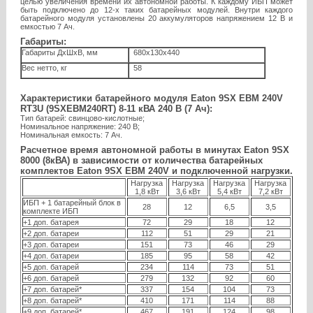
целью увеличения времени их автономной работы. К каждому ИБП может
быть подключено до 12-х таких батарейных модулей. Внутри каждого
батарейного модуля установлены 20 аккумуляторов напряжением 12 В и
емкостью 7 Ач.
Габариты:
Габариты ДхШхВ, мм
680x130x440
Вес нетто, кг
58
Характеристики батарейного модуля Eaton 9SX EBM 240V
RT3U (9SXEBM240RT) 8-11 кВА 240 В (7 Ач):
Тип батарей: свинцово-кислотные;
Номинальное напряжение: 240 В;
Номинальная емкость: 7 Ач.
Расчетное время автономной работы в минутах Eaton 9SX
8000 (8кВА) в зависимости от количества батарейных
комплектов Eaton 9SX EBM 240V и подключенной нагрузки.
Нагрузка
Нагрузка
Нагрузка
Нагрузка
1,8 кВт
3,6 кВт
5,4 кВт
7,2 кВт
ИБП + 1 батарейный блок в
28
12
6,5
3,5
комплекте ИБП
+1 доп. батарея
72
29
18
12
+2 доп. батареи
112
51
29
21
+3 доп. батареи
151
73
46
29
+4 доп. батареи
185
95
58
42
+5 доп. батарей
234
114
73
51
+6 доп. батарей
279
132
92
60
+7 доп. батарей*
337
154
104
73
+8 доп. батарей*
410
171
114
88
+9 доп. батарей*
467
191
124
98