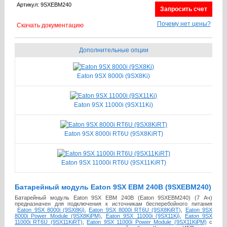
Артикул: 9SXEBM240
Запросить счет
Почему нет цены?
Скачать документацию
Дополнительные опции
Eaton 9SX 8000i (9SX8Ki)
Eaton 9SX 11000i (9SX11Ki)
Eaton 9SX 8000i RT6U (9SX8KiRT)
Eaton 9SX 11000i RT6U (9SX11KiRT)
Батарейный модуль Eaton 9SX EBM 240В (9SXEBM240)
Батарейный модуль Eaton 9SX EBM 240В (Eaton 9SXEBM240) (7 Ач)
предназначен для подключения к источникам бесперебойного питания
Eaton 9SX 8000i (9SX8Ki)
,
Eaton 9SX 8000i RT6U (9SX8KiRT)
,
Eaton 9SX
8000i Power Module (9SX8KiPM)
,
Eaton 9SX 11000i (9SX11Ki)
,
Eaton 9SX
11000i RT6U (9SX11KiRT)
,
Eaton 9SX 11000i Power Module (9SX11KiPM)
с