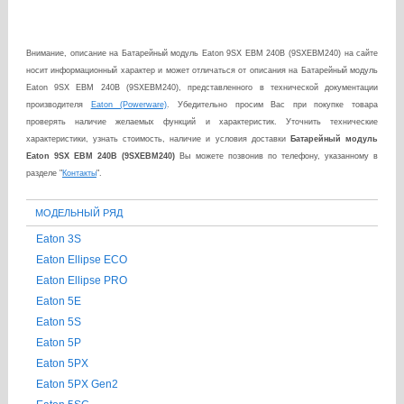
Внимание, описание на
Батарейный модуль Eaton 9SX EBM 240В (9SXEBM240)
на сайте
носит информационный характер и может отличаться от описания на
Батарейный модуль
Eaton 9SX EBM 240В (9SXEBM240)
, представленного в технической документации
производителя
Eaton (Powerware)
. Убедительно просим Вас при покупке товара
проверять наличие желаемых функций и характеристик.
Уточнить технические
характеристики, узнать стоимость, наличие и условия доставки
Батарейный модуль
Eaton 9SX EBM 240В (9SXEBM240)
Вы можете позвонив по телефону, указанному в
разделе "
Контакты
".
МОДЕЛЬНЫЙ РЯД
Eaton 3S
Eaton Ellipse ECO
Eaton Ellipse PRO
Eaton 5E
Eaton 5S
Eaton 5P
Eaton 5PX
Eaton 5PX Gen2