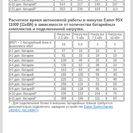
+10 доп. батарей*
514
217
140
107
+11 доп. батарей*
553
239
154
113
Расчетное время автономной работы в минутах Eaton 9SX
11000 (11кВА) в зависимости от количества батарейных
комплектов и подключенной нагрузки.
Нагрузка
Нагрузка
Нагрузка
Нагрузка
2,5 кВт
5 кВт
7,5 кВт
10 кВт
ИБП + 1 батарейный блок в
18
5,5
3
2
комплекте ИБП
+1 доп. батарея
47
18
10
6
+2 доп. батареи
81
33
18
10
+3 доп. батареи
109
48
25
18
+4 доп. батареи
135
63
38
24
+5 доп. батарей
163
83
48
33
+6 доп. батарей
189
100
58
40
+7 доп. батарей*
225
111
72
48
+8 доп. батарей*
258
119
83
56
+9 доп. батарей*
288
138
95
64
+10 доп. батарей*
335
153
104
75
+11 доп. батарей*
389
166
111
83
* - Для подключения более 6 внешних батарейных блоков требуется
дополнительно подключить зарядное устройство
Eaton Supercharger
240VDC (SC240RT)
.