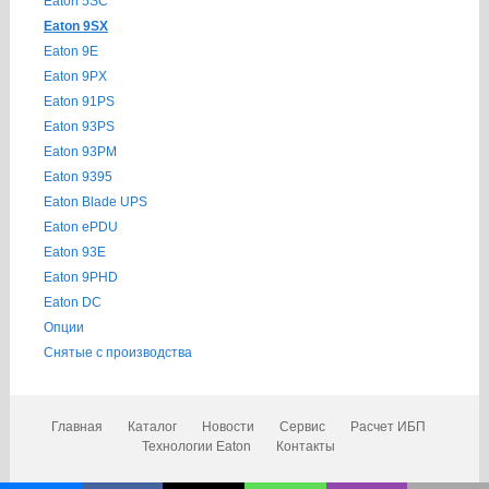
Eaton 5SC
Eaton 9SX
Eaton 9E
Eaton 9PX
Eaton 91PS
Eaton 93PS
Eaton 93PM
Eaton 9395
Eaton Blade UPS
Eaton ePDU
Eaton 93E
Eaton 9PHD
Eaton DC
Опции
Снятые с производства
Главная
Каталог
Новости
Сервис
Расчет ИБП
Технологии Eaton
Контакты
Copyright © 2011-2023