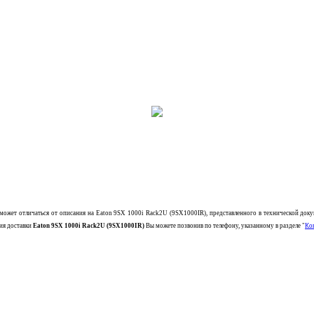
может отличаться от описания на
Eaton 9SX 1000i Rack2U (9SX1000IR)
, представленного в технической до
вия доставки
Eaton 9SX 1000i Rack2U (9SX1000IR)
Вы можете позвонив по телефону, указанному в разделе "
Ко