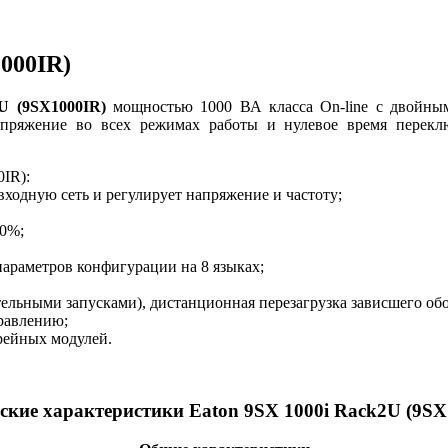
000IR)
U (9SX1000IR)
мощностью 1000 ВА класса On-line c двойным
апряжение во всех режимах работы и нулевое время перек
IR):
ходную сеть и регулирует напряжение и частоту;
50%;
араметров конфигурации на 8 языках;
ельными запусками), дистанционная перезагрузка зависшего об
равлению;
рейных модулей.
ские характеристики Eaton 9SX 1000i Rack2U (9SX