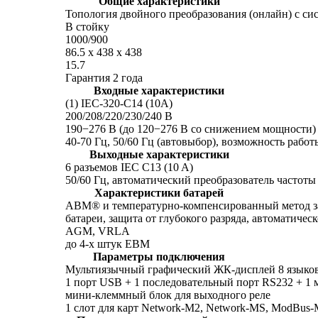
Общие характеристики
Топология двойного преобразования (онлайн) с с
В стойку
1000/900
86.5 x 438 x 438
15.7
Гарантия 2 года
Входные характеристики
(1) IEC-320-C14 (10A)
200/208/220/230/240 В
190−276 В (до 120−276 В со снижением мощности)
40-70 Гц, 50/60 Гц (автовыбор), возможность работ
Выходные характеристики
6 разъемов IEC C13 (10 A)
50/60 Гц, автоматический преобразователь частоты
Характеристики батарей
ABM® и температурно-компенсированный метод зар
батареи, защита от глубокого разряда, автоматиче
AGM, VRLA
до 4-х штук EBM
Параметры подключения
Мультиязычный графический ЖК-дисплей 8 языков
1 порт USB + 1 последовательный порт RS232 + 1
мини-клеммный блок для выходного реле
1 слот для карт Network-M2, Network-MS, ModBus