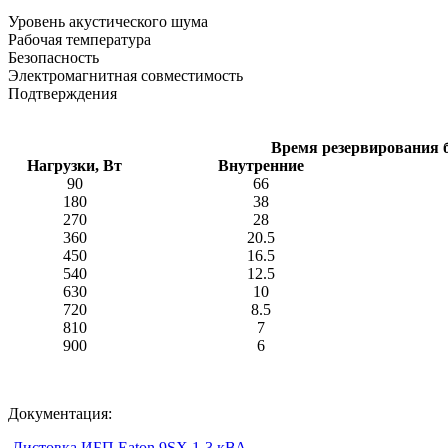
Уровень акустического шума
Рабочая температура
Безопасность
Электромагнитная совместимость
Подтверждения
Время резервирования б
Нагрузки, Вт
Внутренние
90
66
180
38
270
28
360
20.5
450
16.5
540
12.5
630
10
720
8.5
810
7
900
6
Документация:
Листовка ИБП Eaton 9SX 1-3 кВА