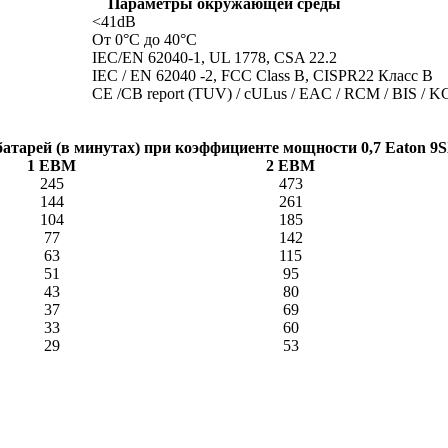
Параметры окружающей среды
<41dB
От 0°C до 40°C
IEC/EN 62040-1, UL 1778, CSA 22.2
IEC / EN 62040 -2, FCC Class B, CISPR22 Класс B
CE /CB report (TUV) / cULus / EAC / RCM / BIS / 
атарей (в минутах) при коэффициенте мощности 0,7 Eaton 9S
1 EBM
2 EBM
245
473
144
261
104
185
77
142
63
115
51
95
43
80
37
69
33
60
29
53