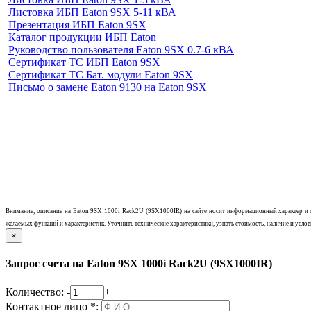
Листовка ИБП Eaton 9SX 5-11 кВА
Презентация ИБП Eaton 9SX
Каталог продукции ИБП Eaton
Руководство пользователя Eaton 9SX 0.7-6 кВА
Сертификат ТС ИБП Eaton 9SX
Сертификат ТС Бат. модули Eaton 9SX
Письмо о замене Eaton 9130 на Eaton 9SX
Внимание, описание на
Eaton 9SX 1000i Rack2U (9SX1000IR)
на сайте носит информационный характер и 
желаемых функций и характеристик.
Уточнить технические характеристики, узнать стоимость, наличие и усло
×
Запрос счета на Eaton 9SX 1000i Rack2U (9SX1000IR)
Количество:
-
+
Контактное лицо *: