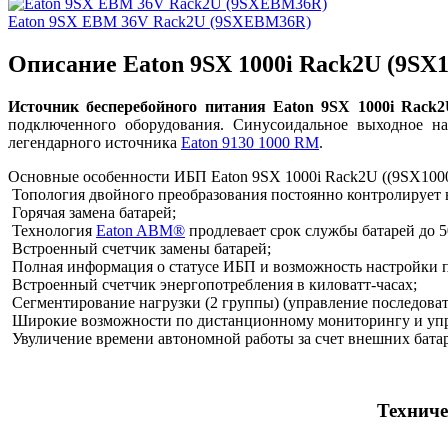
Eaton 9SX EBM 36V Rack2U (9SXEBM36R)
Описание Eaton 9SX 1000i Rack2U (9SX1
Источник бесперебойного питания Eaton 9SX 1000i Rack2
подключенного оборудования. Синусоидальное выходное н
легендарного источника
Eaton 9130 1000 RM
.
Основные особенности ИБП Eaton 9SX 1000i Rack2U ((9SX1000
Топология двойного преобразования постоянно контролирует в
Горячая замена батарей;
Технология
Eaton ABM®
продлевает срок службы батарей до 
Встроенный счетчик замены батарей;
Полная информация о статусе ИБП и возможность настройки п
Встроенный счетчик энергопотребления в киловатт-часах;
Сегментирование нагрузки (2 группы) (управление последоват
Широкие возможности по дистанционному мониторингу и уп
Увуличение времени автономной работы за счет внешних бата
Техниче