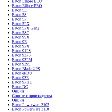
Eaton Ellipse ECO
Eaton Ellipse PRO
Eaton 5E
Eaton 5S
Eaton 5P
Eaton 5PX
Eaton 5PX Gen2
Eaton 5SC
Eaton 9SX
Eaton 9E
Eaton 9PX
Eaton 91PS
Eaton 93PS
Eaton 93PM
Eaton 9395
Eaton Blade UPS
Eaton ePDU
Eaton 93E
Eaton 9PHD
Eaton DC
Опции
Снятые с производства
Опции
Eaton Powerware 3105
Eaton Powerware 3110