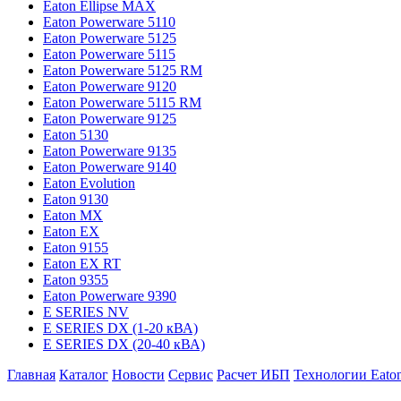
Eaton Ellipse MAX
Eaton Powerware 5110
Eaton Powerware 5125
Eaton Powerware 5115
Eaton Powerware 5125 RM
Eaton Powerware 9120
Eaton Powerware 5115 RM
Eaton Powerware 9125
Eaton 5130
Eaton Powerware 9135
Eaton Powerware 9140
Eaton Evolution
Eaton 9130
Eaton MX
Eaton EX
Eaton 9155
Eaton EX RT
Eaton 9355
Eaton Powerware 9390
E SERIES NV
E SERIES DX (1-20 кВА)
E SERIES DX (20-40 кВА)
Главная
Каталог
Новости
Сервис
Расчет ИБП
Технологии Eato