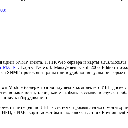
бинацией SNMP-агента, HTTP/Web-сервера и карты JBus/ModBus.
on MX RT
. Карты Network Management Card 2006 Edition поз
щей SNMP-протокол и трапы или в удобной визуальной форме пр
wn Module (содержится на идущем в комплекте с ИБП диске с ПО
ие возможности, такие, как e-mail/sms рассылка в случае проб
ованиям к оборудованию.
извести интеграцию ИБП в системы промышленного мониторинг
ен ИБП, к NMC карте может быть подключен датчик Environment S