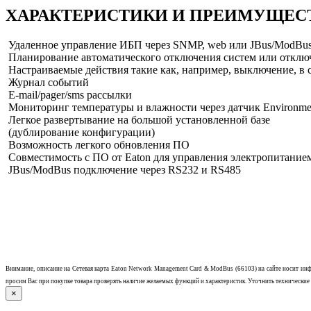
ХАРАКТЕРИСТИКИ И ПРЕИМУЩЕС
Удаленное управление ИБП через SNMP, web или JBus/ModBus
Планирование автоматического отключения систем или отключ
Настраиваемые действия такие как, например, выключение, в 
Журнал событий
E-mail/pager/sms рассылки
Мониторинг температуры и влажности через датчик Environmen
Легкое развертывание на большой установленной базе
(дублирование конфигурации)
Возможность легкого обновления ПО
Совместимость с ПО от Eaton для управления электропитанием 
JBus/ModBus подключение через RS232 и RS485
Внимание, описание на
Сетевая карта Eaton Network Management Card & ModBus (66103)
на сайте носит ин
просим Вас при покупке товара проверять наличие желаемых функций и характеристик.
Уточнить технические 
×