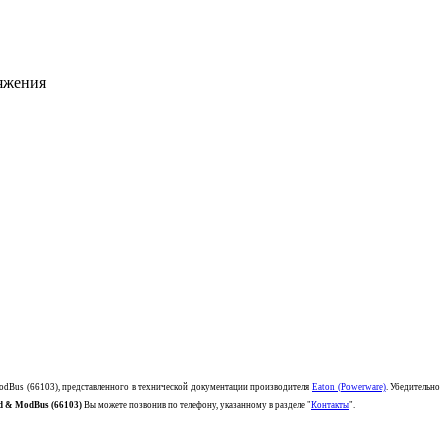
ряжения
ModBus (66103)
, представленного в технической документации производителя
Eaton (Powerware)
. Убедительно
d & ModBus (66103)
Вы можете позвонив по телефону, указанному в разделе "
Контакты
".