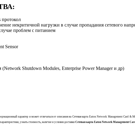
ТВА:
 протокол
ение некритичной нагрузки в случае пропадания сетевого нап
случае проблем с питанием
t Sensor
(Network Shutdown Modules, Enterprise Power Manager и др)
формационный характер и может отличаться от описания на
Сетевая карта Eaton Network Management Card & 
характеристики, узнать стоимость, наличие и условия доставки
Сетевая карта Eaton Network Management Car